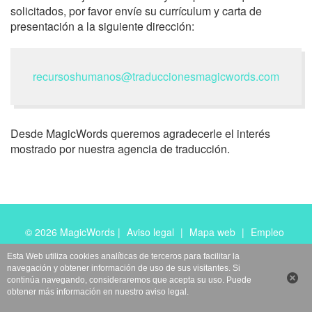
solicitados, por favor envíe su currículum y carta de
presentación a la siguiente dirección:
recursoshumanos@traduccionesmagicwords.com
Desde MagicWords queremos agradecerle el interés
mostrado por nuestra agencia de traducción.
© 2026 MagicWords |
Aviso legal
|
Mapa web
|
Empleo
Esta Web utiliza cookies analíticas de terceros para facilitar la
navegación y obtener información de uso de sus visitantes. Si
continúa navegando, consideraremos que acepta su uso. Puede
obtener más información en nuestro
aviso legal
.